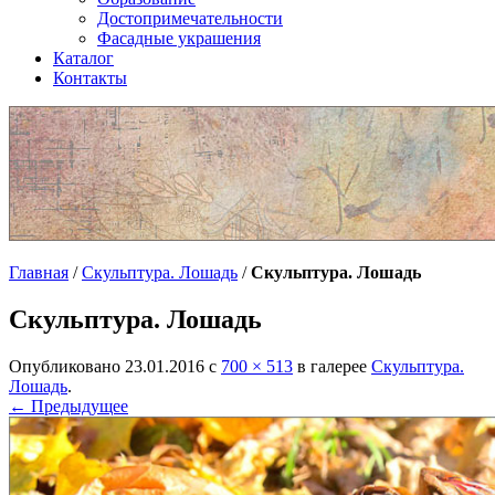
Достопримечательности
Фасадные украшения
Каталог
Контакты
Главная
/
Скульптура. Лошадь
/
Скульптура. Лошадь
Скульптура. Лошадь
Опубликовано
23.01.2016
с
700 × 513
в галерее
Скульптура.
Лошадь
.
← Предыдущее