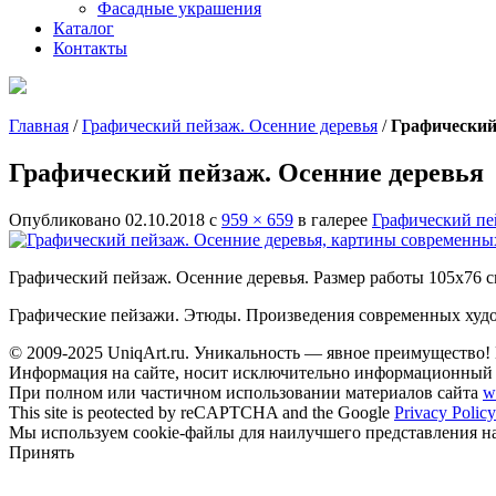
Фасадные украшения
Каталог
Контакты
Главная
/
Графический пейзаж. Осенние деревья
/
Графический
Графический пейзаж. Осенние деревья
Опубликовано
02.10.2018
с
959 × 659
в галерее
Графический пе
Графический пейзаж. Осенние деревья. Размер работы 105х76 с
Графические пейзажи. Этюды. Произведения современных худож
© 2009-2025 UniqАrt.ru. Уникальность — явное преимущество! 
Информация на сайте, носит исключительно информационный х
При полном или частичном использовании материалов сайта
w
This site is peotected by reCAPTCHA and the Google
Privacy Policy
Мы используем cookie-файлы для наилучшего представления наш
Принять