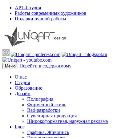
АРТ-Студия
Работы современных художников
Подарки ручной работы
Перейти к содержимому
Меню
О нас
Студия
Образование
Дизайн
Полиграфия
Фирменный стиль
Веб-разработки
Сувенирная продукция
Широкоформатная, наружная реклама
Блог
Графика. Живопись
История искусств