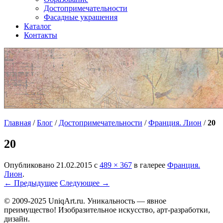
Достопримечательности
Фасадные украшения
Каталог
Контакты
Главная
/
Блог
/
Достопримечательности
/
Франция. Лион
/
20
20
Опубликовано
21.02.2015
с
489 × 367
в галерее
Франция.
Лион
.
← Предыдущее
Следующее →
© 2009-2025 UniqАrt.ru. Уникальность — явное
преимущество! Изобразительное искусство, арт-разработки,
дизайн.