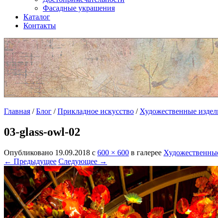
Фасадные украшения
Каталог
Контакты
Главная
/
Блог
/
Прикладное искусство
/
Художественные издели
03-glass-owl-02
Опубликовано
19.09.2018
с
600 × 600
в галерее
Художественные
← Предыдущее
Следующее →