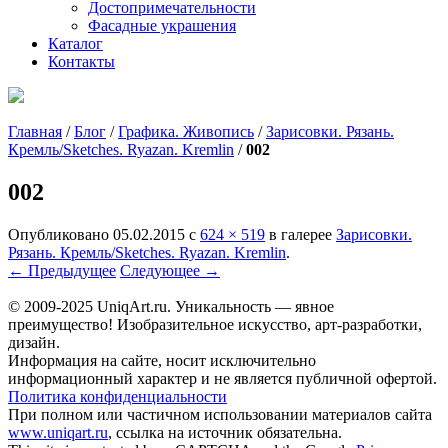
Достопримечательности
Фасадные украшения
Каталог
Контакты
Главная
/
Блог
/
Графика. Живопись
/
Зарисовки. Рязань.
Кремль/Sketches. Ryazan. Kremlin
/
002
002
Опубликовано
05.02.2015
с
624 × 519
в галерее
Зарисовки.
Рязань. Кремль/Sketches. Ryazan. Kremlin
.
← Предыдущее
Следующее →
© 2009-2025 UniqАrt.ru. Уникальность — явное
преимущество! Изобразительное искусство, арт-разработки,
дизайн.
Информация на сайте, носит исключительно
информационный характер и не является публичной офертой.
Политика конфиденциальности
При полном или частичном использовании материалов сайта
www.uniqart.ru
, ссылка на источник обязательна.