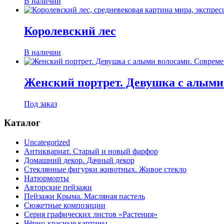
В наличии
Королевский лес
В наличии
Женский портрет. Девушка с алыми
Под заказ
Каталог
Uncategorized
Антиквариат. Старый и новый фарфор
Домашний декор. Дачный декор
Стеклянные фигурки животных. Живое стекло
Натюрморты
Авторские пейзажи
Пейзажи Крыма. Масляная пастель
Сюжетные композиции
Серия графических листов «Растения»
Чёрно-красные картины