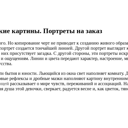
кие картины. Портреты на заказ
го. Но копирование черт не приводит к созданию живого образа.
ртрет создается тончайшей линией. Другой портрет выглядит ка
 них присутствует загадка. С другой стороны, эти портреты иск
 и ощущениям. Линии и цвета передают характер, настроение, 
сства.
ти бытия и юности. Льющийся из окна свет наполняет комнату. Д
етовые рефлексы и дробные мазки наполняют картину внутренним
тицей
рассказывает о мире чувств, переживаний и ассоциаций. Н
душа этой девочки, сверкает, радуется весне и, как цветок, тяне