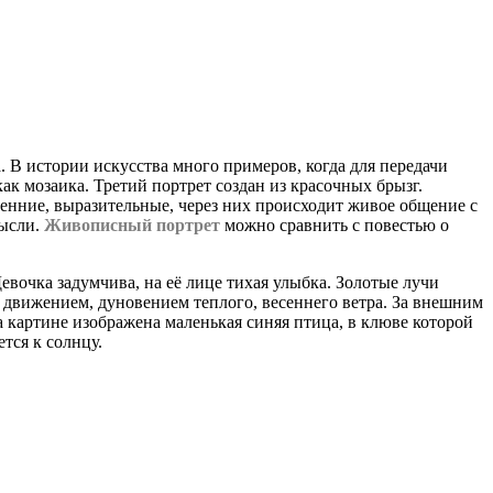
 В истории искусства много примеров, когда для передачи
к мозаика. Третий портрет создан из красочных брызг.
ренние, выразительные, через них происходит живое общение с
мысли.
Живописный портрет
можно сравнить с повестью о
евочка задумчива, на её лице тихая улыбка. Золотые лучи
 движением, дуновением теплого, весеннего ветра. За внешним
а картине изображена маленькая синяя птица, в клюве которой
тся к солнцу.