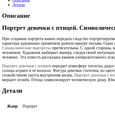
Описание
Детали
Описание
Портрет девочки с птицей. Символичес
При создании портрета важно передать сходство портретируемо
характера художники применяли разную манеру письма. Один по
Символические портреты
притягательны. С одной стороны, в
человеком. Художник выбирает манеру, следуя своей интуиции
человеке. Эта повесть рассказана языком изобразительного иску
Портрет девочки с птицей
передает атмосферу теплоты, радос
солнца играют в её волосах. Фигура девочки статична, но цв
спокойствием таится внутренняя жизнь.
Портрет девочки с п
мерцает огонёк. Птица символизирует человеческую душу. Юная 
Детали
Жанр
Портрет