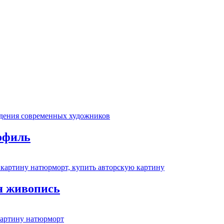
офиль
я живопись