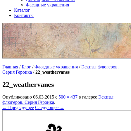
Фасадные украшения
Каталог
Контакты
Главная
/
Блог
/
Фасадные украшения
/
Эскизы флюгеров.
Серия Героика
/
22_weathervanes
22_weathervanes
Опубликовано
06.03.2015
с
500 × 437
в галерее
Эскизы
флюгеров. Серия Героика
.
← Предыдущее
Следующее →