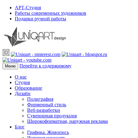
АРТ-Студия
Работы современных художников
Подарки ручной работы
Перейти к содержимому
Меню
О нас
Студия
Образование
Дизайн
Полиграфия
Фирменный стиль
Веб-разработки
Сувенирная продукция
Широкоформатная, наружная реклама
Блог
Графика. Живопись
История искусств