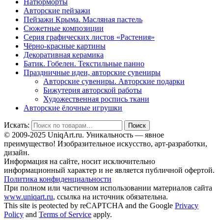
Натюрморты
Авторские пейзажи
Пейзажи Крыма. Масляная пастель
Сюжетные композиции
Серия графических листов «Растения»
Чёрно-красные картины
Декоративная керамика
Батик. Гобелен. Текстильные панно
Праздничные идеи, авторские сувениры
Авторские сувениры. Авторские подарки
Бижутерия авторской работы
Художественная роспись ткани
Авторские ёлочные игрушки
Искать:
Поиск
© 2009-2025 UniqАrt.ru. Уникальность — явное
преимущество! Изобразительное искусство, арт-разработки,
дизайн.
Информация на сайте, носит исключительно
информационный характер и не является публичной офертой.
Политика конфиденциальности
При полном или частичном использовании материалов сайта
www.uniqart.ru
, ссылка на источник обязательна.
This site is peotected by reCAPTCHA and the Google
Privacy
Policy
and
Terms of Service
apply.