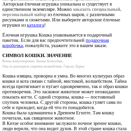
Авторская ёлочная игрушка уникальна и существует в
единственном экземпляре. Можно
заказать специальный,
персональный набор
из ёлочных шаров, с различными
рисунками и сюжетами. Или выберите авторские ёлочные
игрушки из
каталога
!
Ёлочная игрушка Кошка упаковывается в подарочный
пакетик. Если для вас предпочтительней
подарочная
коробочка
, пожалуйста, укажите это в вашем заказе.
СИМВОЛ КОШКИ. ЗНАЧЕНИЕ
Коты потусторонни. Былые божества,
Они не растеряли секреты волшебства. Гарсиа Лорка.
Кошка изящна, проворна и умна. Во многих культурах образ
кошки и кота связан с тайной, мистикой, волшебством. Тайна
всегда притягивает и пугает одновременно, так и образ кошки
противоречив. Это ласковое животное может неожиданно
показать когти. С одной стороны, кошка — постоянный
спутник человека. С другой стороны, кошка гуляет сама по
себе и приходит, когда ей что-то понадобится.
Кошка была одомашнена в Древнем Египте. Там кошку
почитали, как священное животное.
В Китае особое внимание заслужило ночное зрение кошки,
люди верили, что она видит духов. В этой стране кошка стала