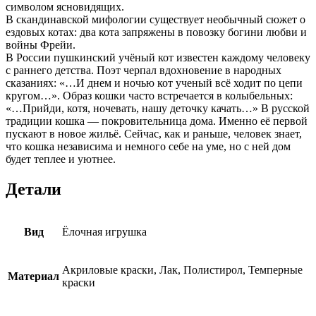
символом ясновидящих.
В скандинавской мифологии существует необычный сюжет о
ездовых котах: два кота запряжены в повозку богини любви и
войны Фрейи.
В России пушкинский учёный кот известен каждому человеку
с раннего детства. Поэт черпал вдохновение в народных
сказаниях: «…И днем и ночью кот ученый всё ходит по цепи
кругом…». Образ кошки часто встречается в колыбельных:
«…Прийди, котя, ночевать, нашу деточку качать…» В русской
традиции кошка — покровительница дома. Именно её первой
пускают в новое жильё. Сейчас, как и раньше, человек знает,
что кошка независима и немного себе на уме, но с ней дом
будет теплее и уютнее.
Детали
Вид
Ёлочная игрушка
Акриловые краски, Лак, Полистирол, Темперные
Материал
краски