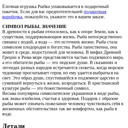
Ёлочная игрушка Рыбка упаковывается в подарочный
пакетик. Если для вас предпочтительней
подарочная
коробочка
, пожалуйста, укажите это в вашем заказе.
СИМВОЛ РЫБЫ. ЗНАЧЕНИЕ
В древности к рыбам относились, как к опоре Земли, как к
существам, поддерживающим жизнь. Рыба непосредственно
связана с водой, а вода — это источник жизни. Рыба стала
символом плодородия и богатства. Рыба таинственна, она
живет в среде, недоступной для человека. В мифах Древний
Греции и Рима море представляется частью подземного мира,
а его обитатели рыбы — это людские души. В сказаниях и
легендах разных народов встречаются сюжеты, когда морское
чудовище проглатывает героя, но ему удается выбраться на
свет. Это образ души, спустившейся в подземное царство и
сумевшей вернуться к жизни, возродиться. В христианской
культуре рыба — это божественный символ.
Весьма популярны символические украшения в виде рыбы,
как знака изобилия, счастья и здоровья. Подарок с образом
рыбы может означать пожелание человеку чувствовать себя в
жизненных обстоятельствах так же комфортно, как рыба в
воде.
Детали