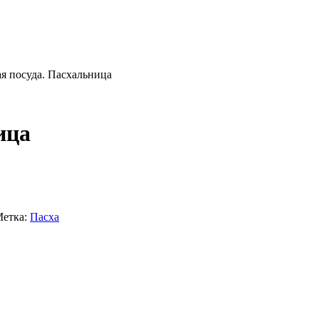
ая посуда. Пасхальница
ица
етка:
Пасха