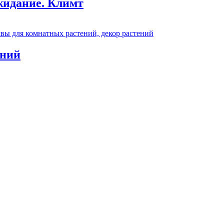
жидание. Климт
ений