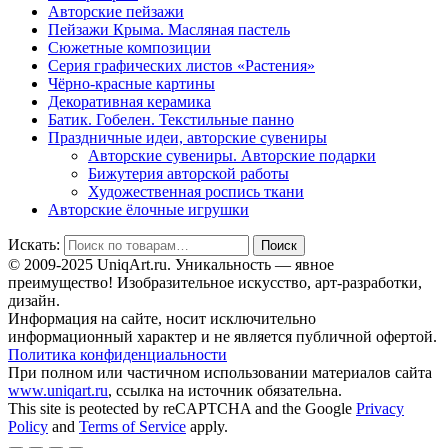
Авторские пейзажи
Пейзажи Крыма. Масляная пастель
Сюжетные композиции
Серия графических листов «Растения»
Чёрно-красные картины
Декоративная керамика
Батик. Гобелен. Текстильные панно
Праздничные идеи, авторские сувениры
Авторские сувениры. Авторские подарки
Бижутерия авторской работы
Художественная роспись ткани
Авторские ёлочные игрушки
Искать:
Поиск
© 2009-2025 UniqАrt.ru. Уникальность — явное
преимущество! Изобразительное искусство, арт-разработки,
дизайн.
Информация на сайте, носит исключительно
информационный характер и не является публичной офертой.
Политика конфиденциальности
При полном или частичном использовании материалов сайта
www.uniqart.ru
, ссылка на источник обязательна.
This site is peotected by reCAPTCHA and the Google
Privacy
Policy
and
Terms of Service
apply.