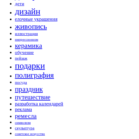
дети
дизайн
елочные украшения
живопись
иллюстрация
импрессионизм
керамика
обучение
пейзаж
подарки
полиграфия
посуда
праздник
путешествие
разработка календарей
реклама
ремесла
символизм
скульптура
советское искусство